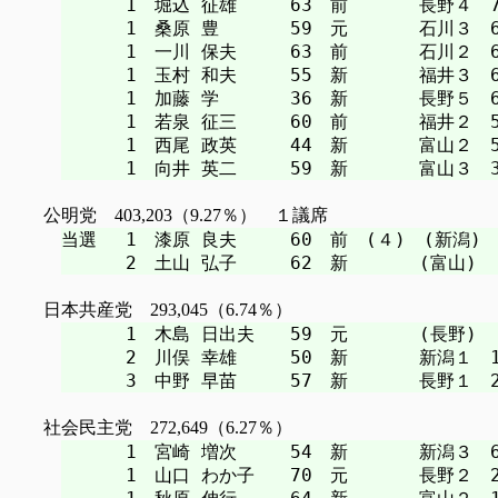
　　　 1　堀込 征雄　　　63　前　　　　長野４　75
　　　 1　桑原 豊　　　　59　元　　　　石川３　66
　　　 1　一川 保夫　　　63　前　　　　石川２　64
　　　 1　玉村 和夫　　　55　新　　　　福井３　64
　　　 1　加藤 学　　　　36　新　　　　長野５　60
　　　 1　若泉 征三　　　60　前　　　　福井２　59
　　　 1　西尾 政英　　　44　新　　　　富山２　53
公明党 403,203（9.27％） １議席
当選　 1　漆原 良夫　　　60　前　(４)　(新潟)

日本共産党 293,045（6.74％）
　　　 1　木島 日出夫　　59　元　　　　(長野)

　　　 2　川俣 幸雄　　　50　新　　　　新潟１　15
社会民主党 272,649（6.27％）
　　　 1　宮崎 増次　　　54　新　　　　新潟３　65
　　　 1　山口 わか子　　70　元　　　　長野２　24