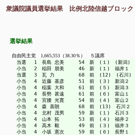
衆議院議員選挙結果 比例北陸信越ブロック 第
選挙結果
自由民主党 1,665,553（38.30％） ５議席
当選　 1　長島 忠美　　　54　新　(１)　(新潟)

小当　 2　稲田 朋美　　　46　新　(１)　福井１

当選　 3　瓦 力　　　　　68　前　(12)　(石川)

小当　 4　近藤 基彦　　　51　前　(３)　新潟２

小当　 4　稲葉 大和　　　61　前　(５)　新潟３

小当　 4　長勢 甚遠　　　61　前　(６)　富山１

小当　 4　宮腰 光寛　　　54　前　(４)　富山２

小当　 4　森 喜朗　　　　68　前　(13)　石川２

小当　 4　北村 茂男　　　59　新　(１)　石川３

小当　 4　山本 拓　　　　53　前　(４)　福井２

小当　 4　高木 毅　　　　49　前　(３)　福井３

小当　 4　小坂 憲次　　　59　前　(６)　長野１
