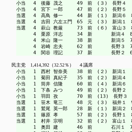
小当　 4　後藤 茂之　　　49　前　(３)　長野４

小当　 4　宮下 一郎　　　47　前　(２)　長野５

当選　 4　高鳥 修一　　　44　新　(１)　新潟６　89
当選　 4　吉田 六左エ門　65　元　(３)　新潟１　86
当選　 4　萩山 教厳　　　73　前　(６)　富山３　83
　　　 4　栗原 洋志　　　34　新　　　　新潟４　81
　　　 4　米山 隆一　　　38　新　　　　新潟５　78
　　　 4　岩崎 忠夫　　　62　前　　　　長野３　71
民主党 1,414,392（32.52％） ４議席
小当　 1　西村 智奈美　　38　前　(２)　新潟１

小当　 1　菊田 真紀子　　35　前　(２)　新潟４

小当　 1　筒井 信隆　　　60　前　(４)　新潟６

小当　 1　下条 みつ　　　49　前　(２)　長野２

小当　 1　羽田 孜　　　　70　前　(13)　長野３

当選　 1　笹木 竜三　　　48　元　(３)　福井１　99
当選　 1　鷲尾 英一郎　　28　新　(１)　新潟２　89
当選　 1　篠原 孝　　　　57　前　(２)　長野１　86
当選　 1　村井 宗明　　　32　前　(２)　富山１　80
　　　 1　奥田 建　　　　46　前　　　　石川１　76