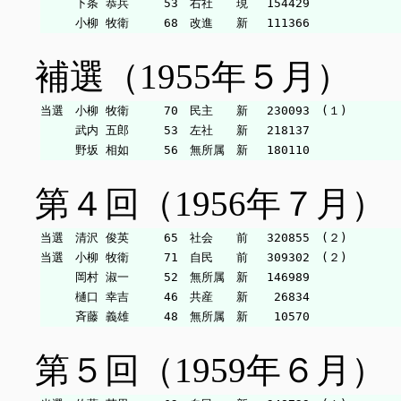
　　　下条 恭兵　　　53　右社　　現　 154429

補選（1955年５月）
当選　小柳 牧衛　　　70　民主　　新　 230093　(１)

　　　武内 五郎　　　53　左社　　新　 218137

第４回（1956年７月）
当選　清沢 俊英　　　65　社会　　前　 320855　(２)

当選　小柳 牧衛　　　71　自民　　前　 309302　(２)

　　　岡村 淑一　　　52　無所属　新　 146989

　　　樋口 幸吉　　　46　共産　　新　  26834

第５回（1959年６月）