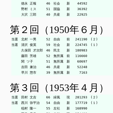
　　　徳永 正報　　　46　社会　　新　  44592

　　　野村 ミス　　　51　国協　　新　  36392

第２回（1950年６月）
当選　北村 一男　　　52　自由　　前　 241190　(２)

当選　清沢 俊英　　　59　社会　　新　 224745　(１)

　　　久保田 才次郎　46　民主　　新　 180983

　　　藤田 芳雄　　　52　無所属　前　 116660

　　　関 ツ子　　　　51　無所属　新　  60697

　　　吉田 兼治　　　46　共産　　新　  52248

第３回（1953年４月）
当選　田村 文吉　　　66　緑風　　現　 281293　(２)

当選　西川 弥平治　　54　自由　　新　 177719　(１)

　　　稲村 隆一　　　55　左社　　新　 168990
