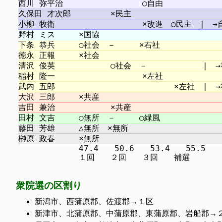
　　　　　　　 47.4　　50.6　　53.4　　55.5

衆院選の区割り
新潟市、西蒲原郡、佐渡郡→１区
新津市、北蒲原郡、中蒲原郡、東蒲原郡、岩船郡→