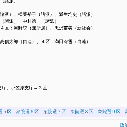
郎（諸派）
義夫（諸派）、松葉裕子（諸派）、満生均史（諸派）
廣吉（諸派）、中村徳一（諸派）
属）、４区：河野統（無所属）、黒沢苗美（新社会）
属）、高信太郎（自連）、４区：満田深雪（自連）
支庁、小笠原支庁→３区
選５区
衆院選６区
衆院選７区
衆院選８区
衆院選９区
政