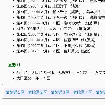
第35回(1979年10月)…山本峯章（無所属）、黒沢史
第36回(1980年６月)…土田洋子（諸派）
第39回(1990年２月)…船木千照（諸派）、島本
第40回(1993年７月)…徳永一視（無所属）、高橋
第41回(1996年10月)…３区：岩崎弥太郎（無所
補選(1998年３月)…４区：山口節生（無所属）
第42回(2000年６月)…３区：岩崎弥太郎（無所
第44回(2005年９月)…４区：佐藤博己（無所属）
第45回(2009年８月)…４区：下川貴久枝（幸福）
第46回(2012年12月)…４区：佐野秀光（諸派）
区割り
品川区、大田区の一部、大島支庁、三宅支庁、八丈
大田区の一部→４区
衆院選１区
衆院選２区
衆院選３区
衆院選４区
衆院