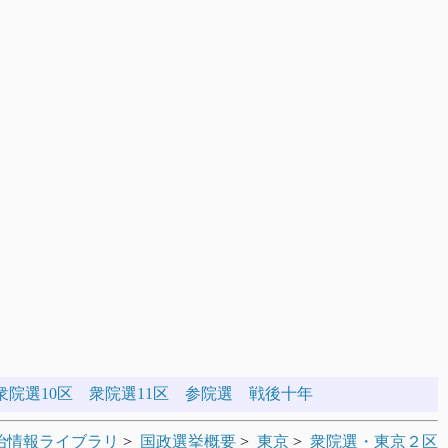
衆院選10区
衆院選11区
参院選
戦後十年
治情報ライブラリ
>
国政選挙概要
>
東京
>
衆院選・東京２区