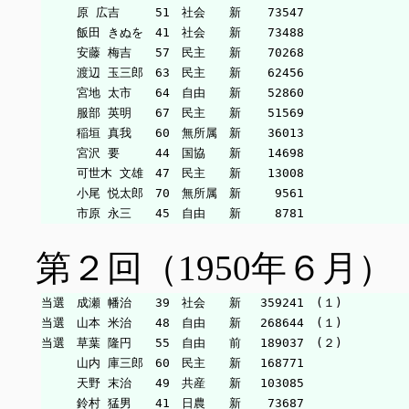
　　　原 広吉　　　51　社会　　新　  73547

　　　飯田 きぬを　41　社会　　新　  73488

　　　安藤 梅吉　　57　民主　　新　  70268

　　　渡辺 玉三郎　63　民主　　新　  62456

　　　宮地 太市　　64　自由　　新　  52860

　　　服部 英明　　67　民主　　新　  51569

　　　稲垣 真我　　60　無所属　新　  36013

　　　宮沢 要　　　44　国協　　新　  14698

　　　可世木 文雄　47　民主　　新　  13008

　　　小尾 悦太郎　70　無所属　新　   9561

第２回（1950年６月）
当選　成瀬 幡治　　39　社会　　新　 359241　(１)

当選　山本 米治　　48　自由　　新　 268644　(１)

当選　草葉 隆円　　55　自由　　前　 189037　(２)

　　　山内 庫三郎　60　民主　　新　 168771

　　　天野 末治　　49　共産　　新　 103085

　　　鈴村 猛男　　41　日農　　新　  73687
