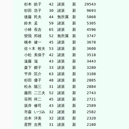
　　　杉本 皓子　　42　諸派　　新　  29543

　　　杉田 浩子　　30　諸派　　新　   9693

　　　後藤 民夫　　44　無所属　新　   5868

　　　鈴木 孟　　　59　諸派　　新　   5305

　　　小林 長吉　　65　諸派　　新　   4596

　　　曽我 邦雄　　52　無所属　新　   3747

　　　橋本 健一　　45　諸派　　新　   3678

　　　佐々木 牧夫　53　諸派　　新　   3600

　　　小松 美保子　42　諸派　　新　   3518

　　　遠藤 滋　　　43　諸派　　新　   3443

　　　森下 郷子　　33　諸派　　新　   3280

　　　平井 匡介　　63　諸派　　新　   3108

　　　杉田 優子　　48　諸派　　新　   2885

　　　松永 陽三　　31　諸派　　新　   2884

　　　藤田 二三夫　52　諸派　　新　   2743

　　　笹岡 祥二　　45　諸派　　新　   2721

　　　坂井 修司　　43　諸派　　新　   2589

　　　市森 いづみ　32　諸派　　新　   2582

　　　吉本 洋美　　32　諸派　　新　   2320

　　　星野 吉男　　31　諸派　　新　   2180
