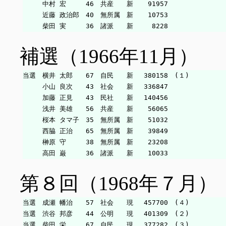
　　　中村 宏　　　46　共産　　新　  91957

　　　近藤 政治郎　40　無所属　新　  10753

補選（1966年11月）
当選　横井 太郎　　67　自民　　新　 380158　(１)

　　　小山 良次　　43　社会　　新　 336847

　　　加藤 正見　　43　民社　　新　 140456

　　　浅井 美雄　　56　共産　　新　  56065

　　　桜本 タマ子　35　無所属　新　  51032

　　　西脇 正治　　65　無所属　新　  39849

　　　榊原 守　　　38　無所属　新　  23208

第８回（1968年７月）
当選　成瀬 幡治　　57　社会　　現　 457700　(４)

当選　渋谷 邦彦　　44　公明　　現　 401309　(２)

当選　柴田 栄　　　67　自民　　現　 377282　(３)
