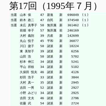
第17回（1995年７月）
当選　山本 保　　　47　新進　　新　 696049　(１)

当選　鈴木 政二　　47　自民　　新　 374540　(１)

当選　末広 真季子　50　無所属　新　 361462　(１)

　　　前畑 幸子　　57　無所属　前　 246169

　　　大村 義則　　39　共産　　新　 142699

　　　丸山 悦子　　45　平和　　新　  36077

　　　川口 捷子　　50　諸派　　新　  10224

　　　東 美智子　　39　諸派　　新　   6256

　　　山田 浩　　　50　諸派　　新　   5702

　　　杉本 伸江　　34　諸派　　新　   5241

　　　平山 祥枝　　34　諸派　　新　   5102

　　　久保田 悦夫　46　諸派　　新　   4126

　　　杉田 浩子　　33　諸派　　新　   3844

　　　大村 真一　　35　諸派　　新　   2945

　　　吉田 一男　　52　諸派　　新　   2927

　　　小野 みどり　34　諸派　　新　   2925

　　　吉田 文夫　　46　諸派　　新　   2796

　　　佐藤 武　　　54　諸派　　新　   2724
