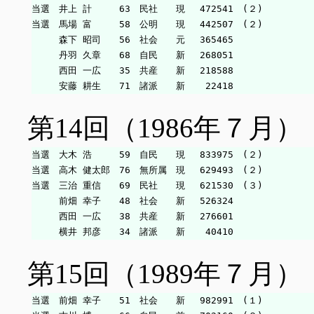
当選　井上 計　　　63　民社　　現　 472541　(２)

当選　馬場 富　　　58　公明　　現　 442507　(２)

　　　森下 昭司　　56　社会　　元　 365465

　　　丹羽 久章　　68　自民　　新　 268051

　　　西田 一広　　35　共産　　新　 218588

第14回（1986年７月）
当選　大木 浩　　　59　自民　　現　 833975　(２)

当選　高木 健太郎　76　無所属　現　 629493　(２)

当選　三治 重信　　69　民社　　現　 621530　(３)

　　　前畑 幸子　　48　社会　　新　 526324

　　　西田 一広　　38　共産　　新　 276601

第15回（1989年７月）
当選　前畑 幸子　　51　社会　　新　 982991　(１)
