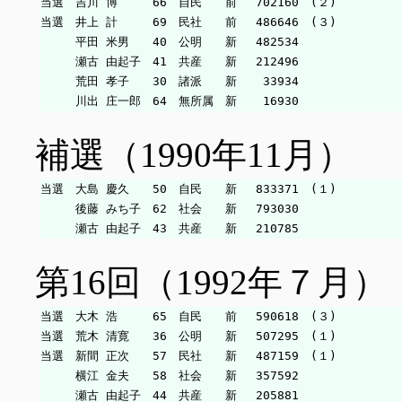
当選　吉川 博　　　66　自民　　前　 702160　(２)

当選　井上 計　　　69　民社　　前　 486646　(３)

　　　平田 米男　　40　公明　　新　 482534

　　　瀬古 由起子　41　共産　　新　 212496

　　　荒田 孝子　　30　諸派　　新　  33934

補選（1990年11月）
当選　大島 慶久　　50　自民　　新　 833371　(１)

　　　後藤 みち子　62　社会　　新　 793030

第16回（1992年７月）
当選　大木 浩　　　65　自民　　前　 590618　(３)

当選　荒木 清寛　　36　公明　　新　 507295　(１)

当選　新間 正次　　57　民社　　新　 487159　(１)

　　　横江 金夫　　58　社会　　新　 357592

　　　瀬古 由起子　44　共産　　新　 205881
