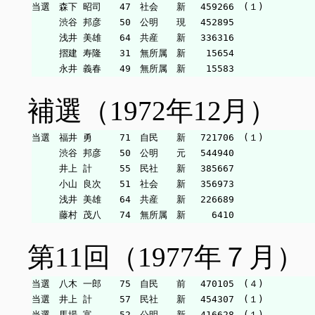
当選　森下 昭司　　47　社会　　新　 459266　(１)

　　　渋谷 邦彦　　50　公明　　現　 452895

　　　浅井 美雄　　64　共産　　新　 336316

　　　摺建 寿隆　　31　無所属　新　  15654

補選（1972年12月）
当選　福井 勇　　　71　自民　　新　 721706　(１)

　　　渋谷 邦彦　　50　公明　　元　 544940

　　　井上 計　　　55　民社　　新　 385667

　　　小山 良次　　51　社会　　新　 356973

　　　浅井 美雄　　64　共産　　新　 226689

第11回（1977年７月）
当選　八木 一郎　　75　自民　　前　 470105　(４)

当選　井上 計　　　57　民社　　新　 454307　(１)

当選　馬場 富　　　52　公明　　新　 416628　(１)
