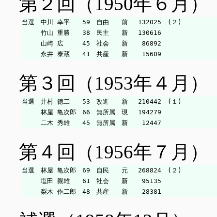
第２回（1950年６月）
当選　中川 幸平　　59　自由　　前　 132025　(２)

　　　竹山 重勝　　38　民主　　新　 130616

　　　山崎 広　　　45　社会　　新　  86892

第３回（1953年４月）
当選　井村 徳二　　53　改進　　新　 210442　(１)

　　　林屋 亀次郎　66　無所属　現　 194279

第４回（1956年７月）
当選　林屋 亀次郎　69　自民　　元　 268824　(２)

　　　塩田 親雄　　61　社会　　新　  95135
