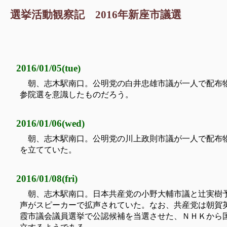
選挙活動観察記 2016年新座市議選
2016/01/05(tue)
朝、志木駅南口。公明党の白井忠雄市議が一人で配布
参院選を意識したものだろう。
2016/01/06(wed)
朝、志木駅南口。公明党の川上政則市議が一人で配布
を立てていた。
2016/01/08(fri)
朝、志木駅南口。日本共産党の小野大輔市議と辻実樹
声がスピーカーで拡声されていた。なお、共産党は朝賀
霞市議会議員選挙で公認候補を当選させた、ＮＨＫから