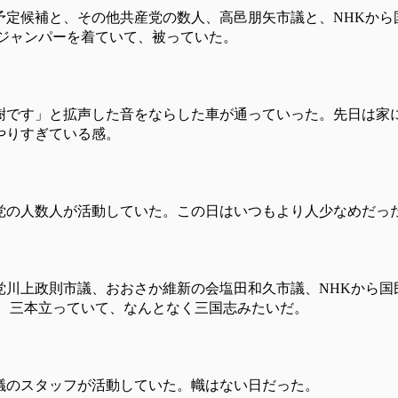
予定候補と、その他共産党の数人、高邑朋矢市議と、NHKから
いジャンパーを着ていて、被っていた。
樹です」と拡声した音をならした車が通っていった。先日は家
やりすぎている感。
党の人数人が活動していた。この日はいつもより人少なめだっ
党川上政則市議、おおさか維新の会塩田和久市議、NHKから国
つ、三本立っていて、なんとなく三国志みたいだ。
議のスタッフが活動していた。幟はない日だった。