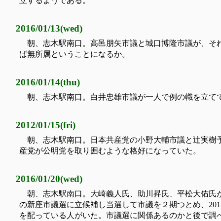
立するようである。
2016/01/13(wed)
朝、志木駅南口。高邑朋矢市議と城口博隆市議が、そ
ば無所属ということになるか。
2016/01/14(thu)
朝、志木駅南口。白井忠雄市議が一人で例の幟を立て
2012/01/15(fri)
朝、志木駅南口。日本共産党の小野大輔市議と辻実樹
産党が公明党を取り囲むような格好になっていた。
2016/01/20(wed)
朝、志木駅南口。大崎義人氏、助川昇氏、平松大佑氏が一人
の新座市議選に立候補し当選して市議を２期つとめ、20
を配っている人がいた。市議選に関係あるのかと後で調