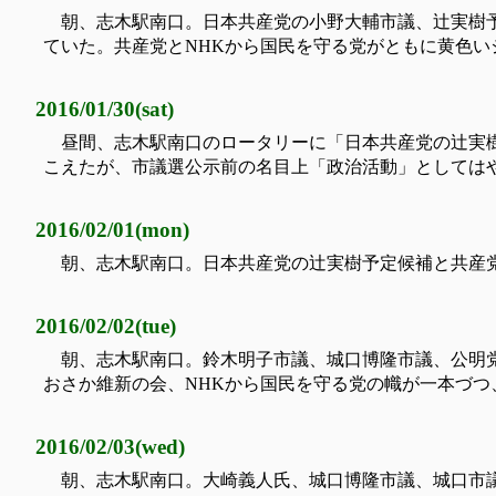
朝、志木駅南口。日本共産党の小野大輔市議、辻実樹
ていた。共産党とNHKから国民を守る党がともに黄色
2016/01/30(sat)
昼間、志木駅南口のロータリーに「日本共産党の辻実
こえたが、市議選公示前の名目上「政治活動」としては
2016/02/01(mon)
朝、志木駅南口。日本共産党の辻実樹予定候補と共産
2016/02/02(tue)
朝、志木駅南口。鈴木明子市議、城口博隆市議、公明
おさか維新の会、NHKから国民を守る党の幟が一本づ
2016/02/03(wed)
朝、志木駅南口。大崎義人氏、城口博隆市議、城口市