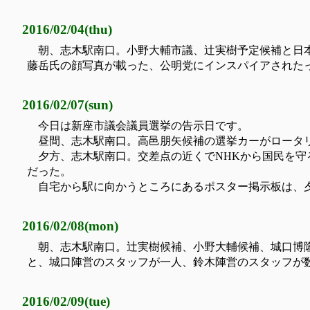
2016/02/04(thu)
朝、志木駅南口。小野大輔市議、辻実樹予定候補と日
藤岳氏の顔写真が載った、公明党にインスパイアされた
2016/02/07(sun)
今日は新座市議会議員選挙の告示日です。
昼間、志木駅南口。高邑朋矢候補の選挙カーがロータ
夕方、志木駅南口。交差点の近くでNHKから国民を
だった。
自宅から駅に向かうところにあるポスター掲示板は、夕
2016/02/08(mon)
朝、志木駅南口。辻実樹候補、小野大輔候補、城口博
と、城口陣営のスタッフが一人、鈴木陣営のスタッフが
2016/02/09(tue)