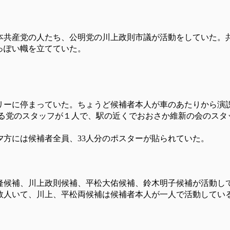
本共産党の人たち、公明党の川上政則市議が活動をしていた。
っぽい幟を立てていた。
リーに停まっていた。ちょうど候補者本人が車のあたりから演
守る党のスタッフが１人で、駅の近くでおおさか維新の会のスタ
方には候補者全員、33人分のポスターが貼られていた。
隆候補、川上政則候補、平松大佑候補、鈴木明子候補が活動し
数人いて、川上、平松両候補は候補者本人が一人で活動してい