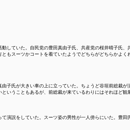
活動していた。自民党の豊田真由子氏、共産党の桜井晴子氏、
方ともスーツかコートを着ていたようでどちらがどちらかよく
真由子氏が大きい車の上に立っていた。ちょうど谷垣前総裁が
いということもあるが、前総裁が来ているわりにはそれほど観
って演説をしていた。スーツ姿の男性が一人傍らにいた。豊田
。