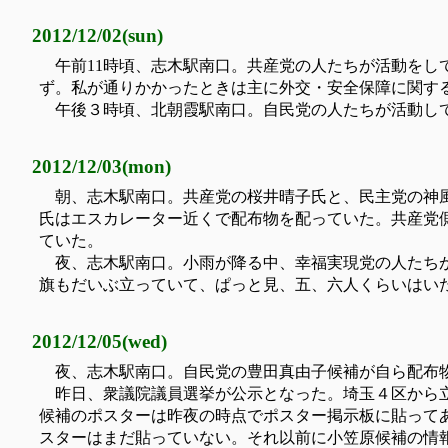
2012/12/02(sun)
午前11時頃、志木駅南口。共産党の人たちが活動を
ず。私が通りかかったときは主に外交・安全保障に関す
午後３時頃、北朝霞駅南口。自民党の人たちが活動し
2012/12/03(mon)
朝、志木駅南口。共産党の桜井晴子氏と、民主党の神
氏はエスカレーター近くで配布物を配っていた。共産党
ていた。
夜、志木駅南口。小雨が降る中、幸福実現党の人たち
旗もだいぶ立っていて、ぱっと見、五、六人くらいはい
2012/12/05(wed)
夜、志木駅南口。自民党の豊田真由子候補が自ら配布
昨日、衆議院議員選挙が公示となった。埼玉４区から
候補のポスターは昨夜の時点でポスター掲示板に貼って
スターはまだ貼っていない。それ以前に小笠原候補の情