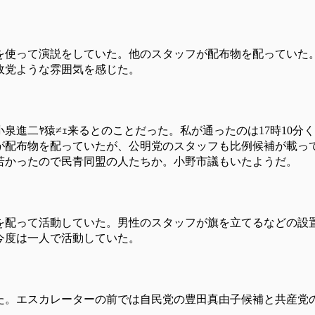
を使って演説をしていた。他のスタッフが配布物を配っていた
政党ような雰囲気を感じた。
小泉進二ﾔ猿≠ｪ来るとのことだった。私が通ったのは17時10
が配布物を配っていたが、公明党のスタッフも比例候補が載っ
若かったので民青同盟の人たちか。小野市議もいたようだ。
を配って活動していた。男性のスタッフが旗を立てるなどの設
今度は一人で活動していた。
た。エスカレーターの前では自民党の豊田真由子候補と共産党