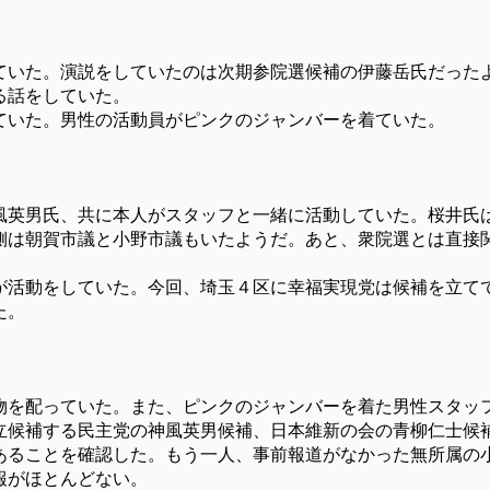
していた。演説をしていたのは次期参院選候補の伊藤岳氏だった
る話をしていた。
ていた。男性の活動員がピンクのジャンバーを着ていた。
風英男氏、共に本人がスタッフと一緒に活動していた。桜井氏
側は朝賀市議と小野市議もいたようだ。あと、衆院選とは直接
が活動をしていた。今回、埼玉４区に幸福実現党は候補を立て
た。
物を配っていた。また、ピンクのジャンバーを着た男性スタッ
立候補する民主党の神風英男候補、日本維新の会の青柳仁士候
あることを確認した。もう一人、事前報道がなかった無所属の
報がほとんどない。