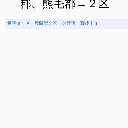
郡、熊毛郡→２区
衆院選１区
衆院選２区
参院選
戦後十年