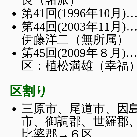
第41回(1996年10
第44回(2003年1
伊藤洋二（無所属）
第45回(2009年８
区：植松満雄（幸福
区割り
三原市、尾道市、因
市、御調郡、世羅郡
比婆郡→６区