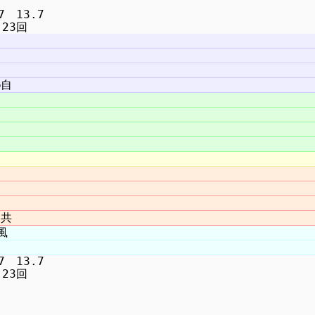
　13.7

　13.7
