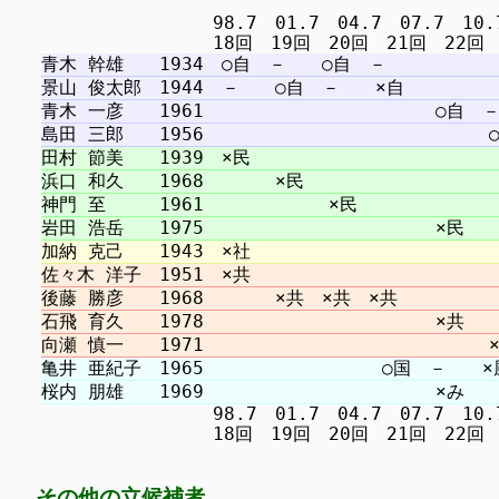
　　　　　　　　　 98.7　01.7　04.7　07.7　10.7
　　　　　　　　　 98.7　01.7　04.7　07.7　10.7
その他の立候補者