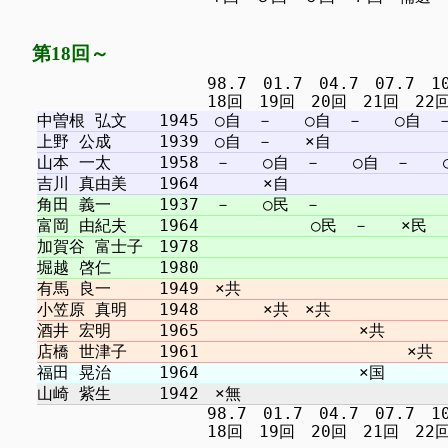
第18回～
　　　　　　　　　　 98.7　01.7　04.7　07.7　10.
　　　　　　　　　　 98.7　01.7　04.7　07.7　10.