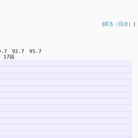
[
戻る（目次）
]
7　92.7　95.7
