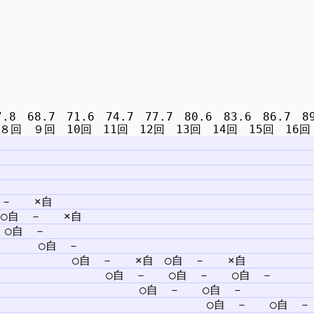
　68.7　71.6　74.7　77.7　80.6　83.6　86.7　89.