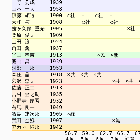
　　　　　　　　　　 56.7　59.6　62.7　65.7　67.8