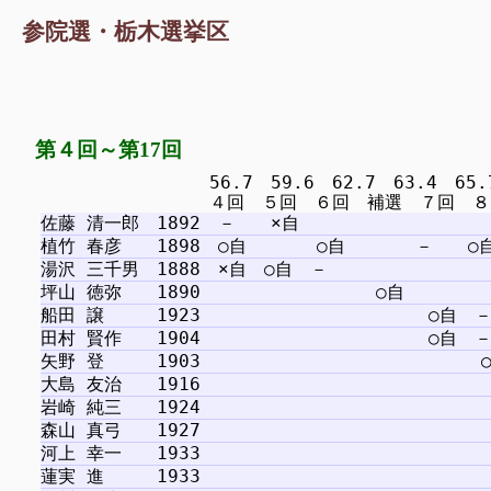
参院選・栃木選挙区
第４回～第17回
　　　　　　　　　 56.7　59.6　62.7　63.4　65.7　6